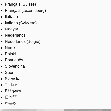
Français (Suisse)
Français (Luxembourg)
Italiano
Italiano (Svizzera)
Magyar
Nederlands
Nederlands (België)
Norsk
Polski
Português
Slovenčina
Suomi
Svenska
Türkçe
Ελληνικά
日本語
한국어