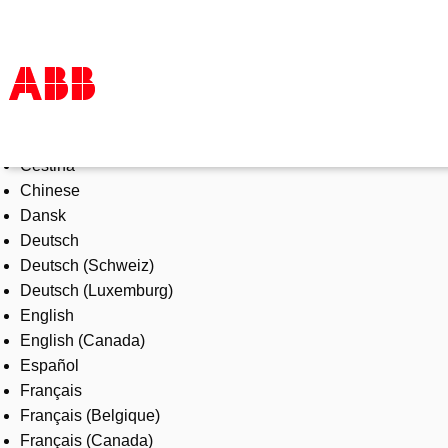
Select Language
Products & Solutions
Čeština
Industries
Chinese
Services
Dansk
About us
Deutsch
Where to buy
Deutsch (Schweiz)
Contact us
Deutsch (Luxemburg)
Careers
English
English (Canada)
Español
Français
Français (Belgique)
Français (Canada)