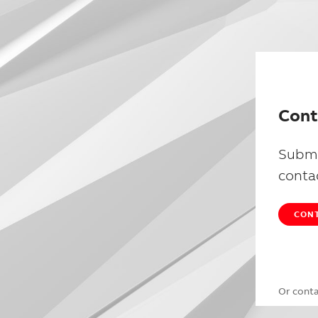
Cont
Submi
conta
CONT
Or cont