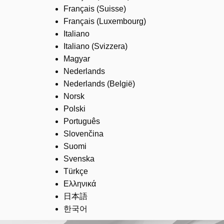
Français (Suisse)
Français (Luxembourg)
Italiano
Italiano (Svizzera)
Magyar
Nederlands
Nederlands (België)
Norsk
Polski
Português
Slovenčina
Suomi
Svenska
Türkçe
Ελληνικά
日本語
한국어