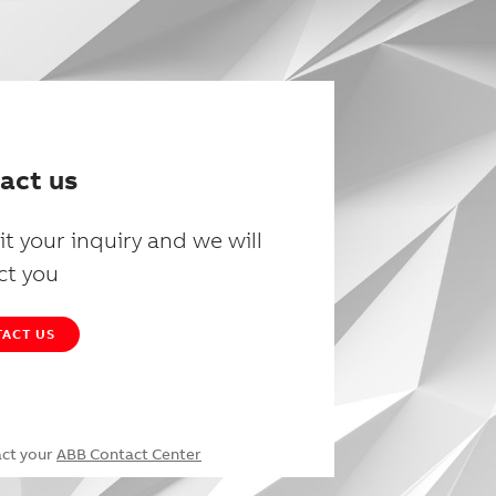
act us
t your inquiry and we will
ct you
ACT US
act your
ABB Contact Center