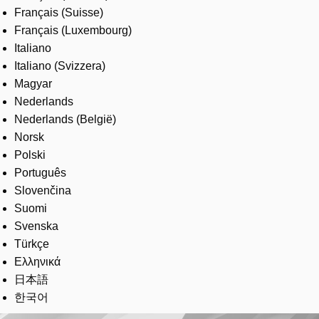
Français (Suisse)
Français (Luxembourg)
Italiano
Italiano (Svizzera)
Magyar
Nederlands
Nederlands (België)
Norsk
Polski
Português
Slovenčina
Suomi
Svenska
Türkçe
Ελληνικά
日本語
한국어