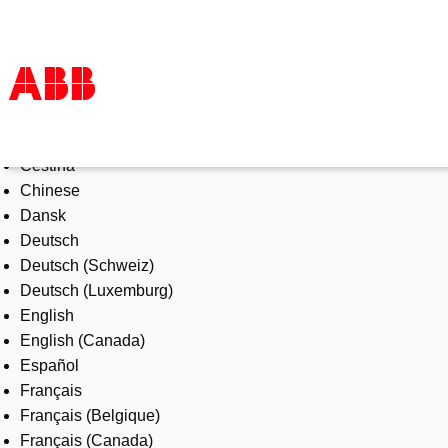
Select Language
Products & Solutions
Čeština
Industries
Chinese
Services
Dansk
About us
Deutsch
Where to buy
Deutsch (Schweiz)
Contact us
Deutsch (Luxemburg)
Careers
English
English (Canada)
Español
Français
Français (Belgique)
Français (Canada)