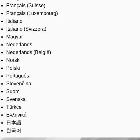
Français (Suisse)
Français (Luxembourg)
Italiano
Italiano (Svizzera)
Magyar
Nederlands
Nederlands (België)
Norsk
Polski
Português
Slovenčina
Suomi
Svenska
Türkçe
Ελληνικά
日本語
한국어