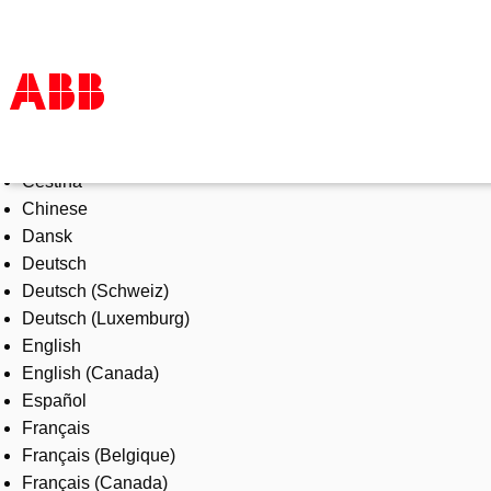
Select Language
Products & Solutions
Čeština
Industries
Chinese
Services
Dansk
About us
Deutsch
Where to buy
Deutsch (Schweiz)
Contact us
Deutsch (Luxemburg)
Careers
English
English (Canada)
Español
Français
Français (Belgique)
Français (Canada)