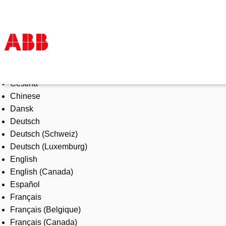
Select Language
Products & Solutions
Čeština
Industries
Chinese
Services
Dansk
About us
Deutsch
Where to buy
Deutsch (Schweiz)
Contact us
Deutsch (Luxemburg)
Careers
English
English (Canada)
Español
Français
Français (Belgique)
Français (Canada)