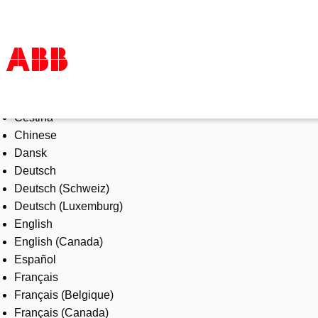
Select Language
Products & Solutions
Čeština
Industries
Chinese
Services
Dansk
About us
Deutsch
Where to buy
Deutsch (Schweiz)
Contact us
Deutsch (Luxemburg)
Careers
English
English (Canada)
Español
Français
Français (Belgique)
Français (Canada)