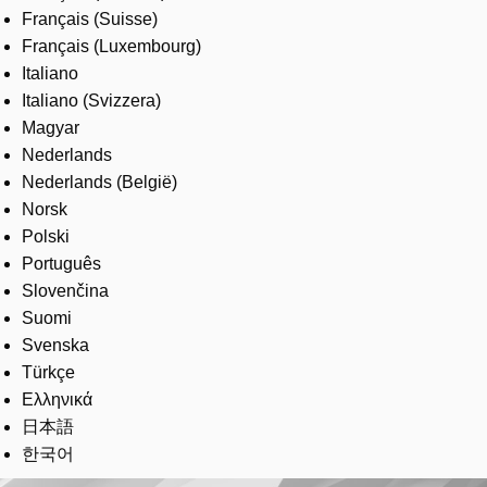
Français (Suisse)
Français (Luxembourg)
Italiano
Italiano (Svizzera)
Magyar
Nederlands
Nederlands (België)
Norsk
Polski
Português
Slovenčina
Suomi
Svenska
Türkçe
Ελληνικά
日本語
한국어