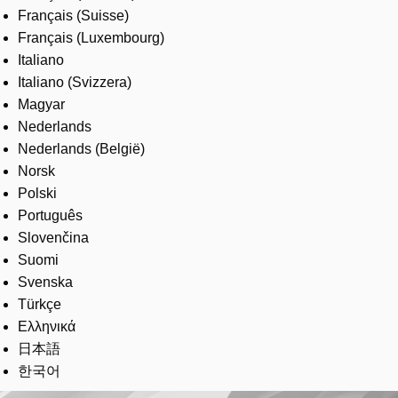
Français (Suisse)
Français (Luxembourg)
Italiano
Italiano (Svizzera)
Magyar
Nederlands
Nederlands (België)
Norsk
Polski
Português
Slovenčina
Suomi
Svenska
Türkçe
Ελληνικά
日本語
한국어