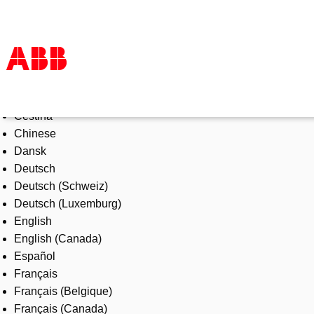
Select Language
Products & Solutions
Čeština
Industries
Chinese
Services
Dansk
About us
Deutsch
Where to buy
Deutsch (Schweiz)
Contact us
Deutsch (Luxemburg)
Careers
English
English (Canada)
Español
Français
Français (Belgique)
Français (Canada)