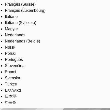
Français (Suisse)
Français (Luxembourg)
Italiano
Italiano (Svizzera)
Magyar
Nederlands
Nederlands (België)
Norsk
Polski
Português
Slovenčina
Suomi
Svenska
Türkçe
Ελληνικά
日本語
한국어