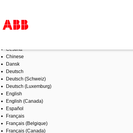
Select Language
Products & Solutions
Čeština
Industries
Chinese
Services
Dansk
About us
Deutsch
Where to buy
Deutsch (Schweiz)
Contact us
Deutsch (Luxemburg)
Careers
English
English (Canada)
Español
Français
Français (Belgique)
Français (Canada)