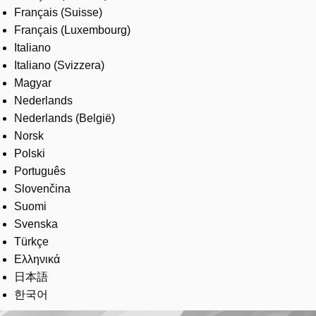
Français (Suisse)
Français (Luxembourg)
Italiano
Italiano (Svizzera)
Magyar
Nederlands
Nederlands (België)
Norsk
Polski
Português
Slovenčina
Suomi
Svenska
Türkçe
Ελληνικά
日本語
한국어