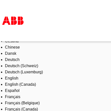
Select Language
Products & Solutions
Čeština
Industries
Chinese
Services
Dansk
About us
Deutsch
Where to buy
Deutsch (Schweiz)
Contact us
Deutsch (Luxemburg)
Careers
English
English (Canada)
Español
Français
Français (Belgique)
Français (Canada)