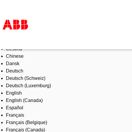
Select Language
Products & Solutions
Čeština
Industries
Chinese
Services
Dansk
About us
Deutsch
Where to buy
Deutsch (Schweiz)
Contact us
Deutsch (Luxemburg)
Careers
English
English (Canada)
Español
Français
Français (Belgique)
Français (Canada)