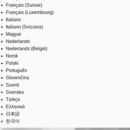
Français (Suisse)
Français (Luxembourg)
Italiano
Italiano (Svizzera)
Magyar
Nederlands
Nederlands (België)
Norsk
Polski
Português
Slovenčina
Suomi
Svenska
Türkçe
Ελληνικά
日本語
한국어