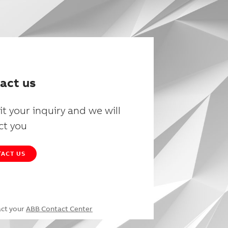
act us
t your inquiry and we will
ct you
ACT US
act your
ABB Contact Center