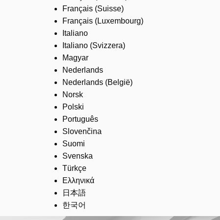
Français (Suisse)
Français (Luxembourg)
Italiano
Italiano (Svizzera)
Magyar
Nederlands
Nederlands (België)
Norsk
Polski
Português
Slovenčina
Suomi
Svenska
Türkçe
Ελληνικά
日本語
한국어