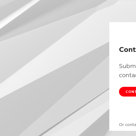
Cont
Submi
conta
CONT
Or cont