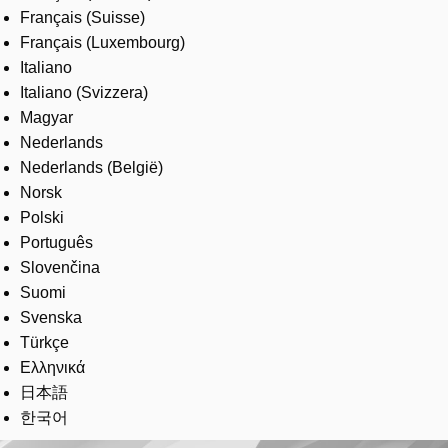
Français (Suisse)
Français (Luxembourg)
Italiano
Italiano (Svizzera)
Magyar
Nederlands
Nederlands (België)
Norsk
Polski
Português
Slovenčina
Suomi
Svenska
Türkçe
Ελληνικά
日本語
한국어