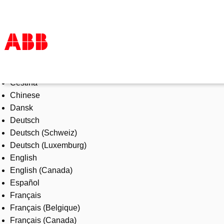
Select Language
Products & Solutions
Čeština
Industries
Chinese
Services
Dansk
About us
Deutsch
Where to buy
Deutsch (Schweiz)
Contact us
Deutsch (Luxemburg)
Careers
English
English (Canada)
Español
Français
Français (Belgique)
Français (Canada)