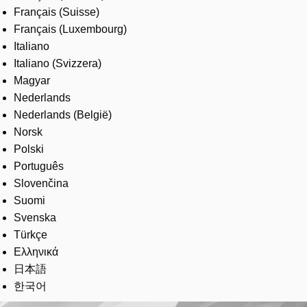
Français (Suisse)
Français (Luxembourg)
Italiano
Italiano (Svizzera)
Magyar
Nederlands
Nederlands (België)
Norsk
Polski
Português
Slovenčina
Suomi
Svenska
Türkçe
Ελληνικά
日本語
한국어