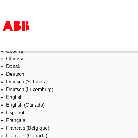
Select Language
Products & Solutions
Čeština
Industries
Chinese
Services
Dansk
About us
Deutsch
Where to buy
Deutsch (Schweiz)
Contact us
Deutsch (Luxemburg)
Careers
English
English (Canada)
Español
Français
Français (Belgique)
Français (Canada)