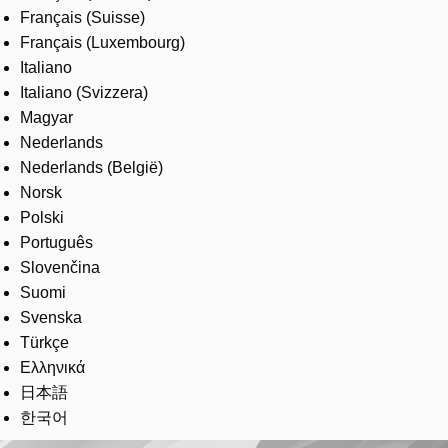
Français (Suisse)
Français (Luxembourg)
Italiano
Italiano (Svizzera)
Magyar
Nederlands
Nederlands (België)
Norsk
Polski
Português
Slovenčina
Suomi
Svenska
Türkçe
Ελληνικά
日本語
한국어