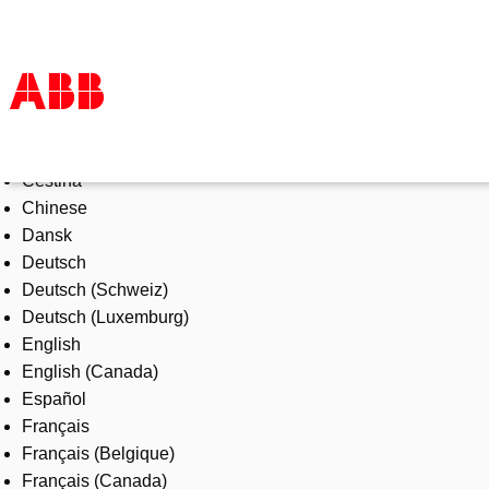
Select Language
Products & Solutions
Čeština
Industries
Chinese
Services
Dansk
About us
Deutsch
Where to buy
Deutsch (Schweiz)
Contact us
Deutsch (Luxemburg)
Careers
English
English (Canada)
Español
Français
Français (Belgique)
Français (Canada)