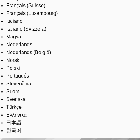
Français (Suisse)
Français (Luxembourg)
Italiano
Italiano (Svizzera)
Magyar
Nederlands
Nederlands (België)
Norsk
Polski
Português
Slovenčina
Suomi
Svenska
Türkçe
Ελληνικά
日本語
한국어