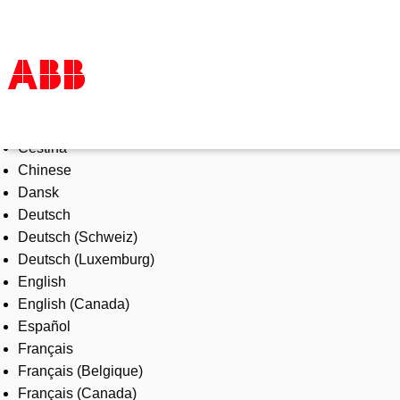
Select Language
Products & Solutions
Čeština
Industries
Chinese
Services
Dansk
About us
Deutsch
Where to buy
Deutsch (Schweiz)
Contact us
Deutsch (Luxemburg)
Careers
English
English (Canada)
Español
Français
Français (Belgique)
Français (Canada)