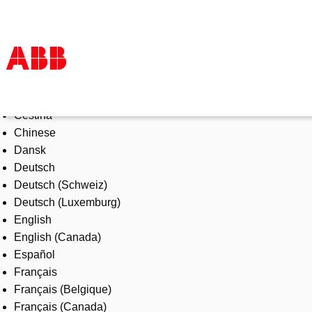
Select Language
Products & Solutions
Čeština
Industries
Chinese
Services
Dansk
About us
Deutsch
Where to buy
Deutsch (Schweiz)
Contact us
Deutsch (Luxemburg)
Careers
English
English (Canada)
Español
Français
Français (Belgique)
Français (Canada)