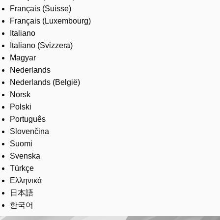
Français (Suisse)
Français (Luxembourg)
Italiano
Italiano (Svizzera)
Magyar
Nederlands
Nederlands (België)
Norsk
Polski
Português
Slovenčina
Suomi
Svenska
Türkçe
Ελληνικά
日本語
한국어