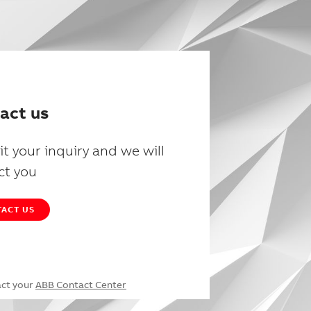
act us
t your inquiry and we will
ct you
ACT US
act your
ABB Contact Center