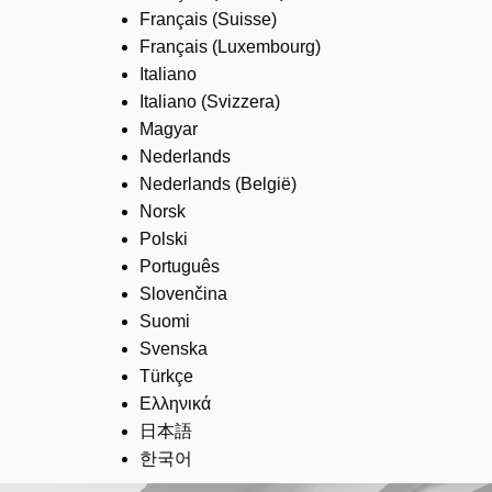
Français (Suisse)
Français (Luxembourg)
Italiano
Italiano (Svizzera)
Magyar
Nederlands
Nederlands (België)
Norsk
Polski
Português
Slovenčina
Suomi
Svenska
Türkçe
Ελληνικά
日本語
한국어