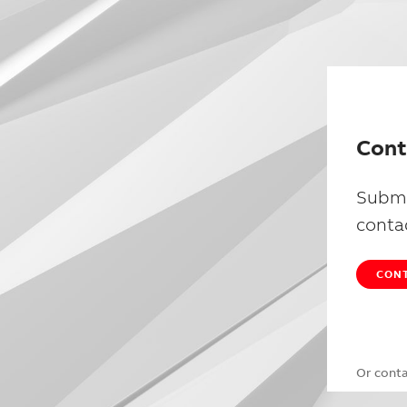
Cont
Submi
conta
CONT
Or cont