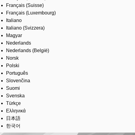
Français (Suisse)
Français (Luxembourg)
Italiano
Italiano (Svizzera)
Magyar
Nederlands
Nederlands (België)
Norsk
Polski
Português
Slovenčina
Suomi
Svenska
Türkçe
Ελληνικά
日本語
한국어