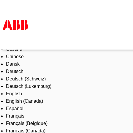
Select Language
Products & Solutions
Čeština
Industries
Chinese
Services
Dansk
About us
Deutsch
Where to buy
Deutsch (Schweiz)
Contact us
Deutsch (Luxemburg)
Careers
English
English (Canada)
Español
Français
Français (Belgique)
Français (Canada)