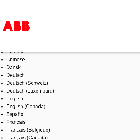
Select Language
Products & Solutions
Čeština
Industries
Chinese
Services
Dansk
About us
Deutsch
Where to buy
Deutsch (Schweiz)
Contact us
Deutsch (Luxemburg)
Careers
English
English (Canada)
Español
Français
Français (Belgique)
Français (Canada)