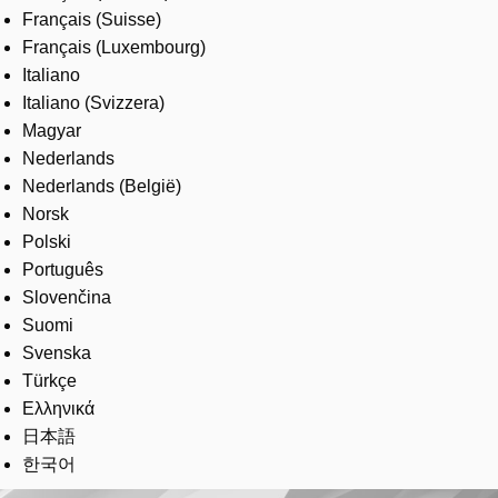
Français (Suisse)
Français (Luxembourg)
Italiano
Italiano (Svizzera)
Magyar
Nederlands
Nederlands (België)
Norsk
Polski
Português
Slovenčina
Suomi
Svenska
Türkçe
Ελληνικά
日本語
한국어