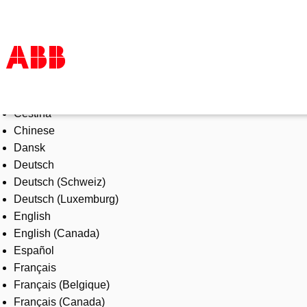
Select Language
Products & Solutions
Čeština
Industries
Chinese
Services
Dansk
About us
Deutsch
Where to buy
Deutsch (Schweiz)
Contact us
Deutsch (Luxemburg)
Careers
English
English (Canada)
Español
Français
Français (Belgique)
Français (Canada)