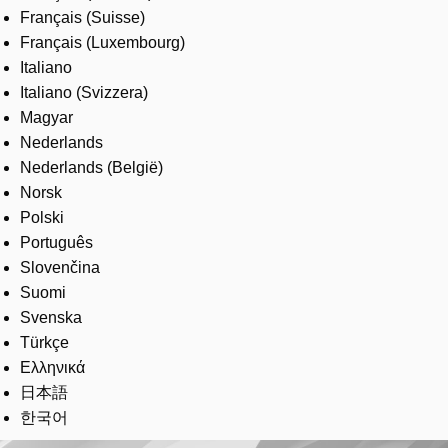
Français (Suisse)
Français (Luxembourg)
Italiano
Italiano (Svizzera)
Magyar
Nederlands
Nederlands (België)
Norsk
Polski
Português
Slovenčina
Suomi
Svenska
Türkçe
Ελληνικά
日本語
한국어