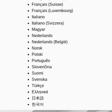
Français (Suisse)
Français (Luxembourg)
Italiano
Italiano (Svizzera)
Magyar
Nederlands
Nederlands (België)
Norsk
Polski
Português
Slovenčina
Suomi
Svenska
Türkçe
Ελληνικά
日本語
한국어