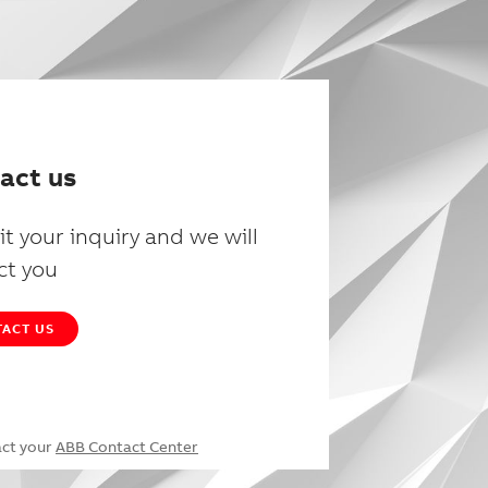
act us
t your inquiry and we will
ct you
ACT US
act your
ABB Contact Center