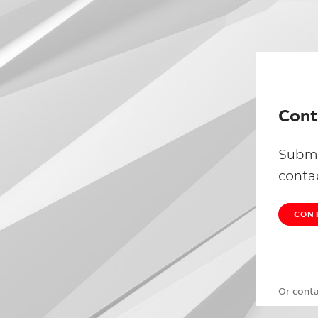
Cont
Submi
conta
CONT
Or cont