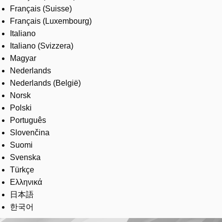
Français (Suisse)
Français (Luxembourg)
Italiano
Italiano (Svizzera)
Magyar
Nederlands
Nederlands (België)
Norsk
Polski
Português
Slovenčina
Suomi
Svenska
Türkçe
Ελληνικά
日本語
한국어