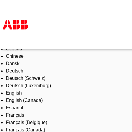
Select Language
Products & Solutions
Čeština
Industries
Chinese
Services
Dansk
About us
Deutsch
Where to buy
Deutsch (Schweiz)
Contact us
Deutsch (Luxemburg)
Careers
English
English (Canada)
Español
Français
Français (Belgique)
Français (Canada)