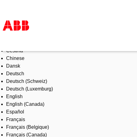
Select Language
Products & Solutions
Čeština
Industries
Chinese
Services
Dansk
About us
Deutsch
Where to buy
Deutsch (Schweiz)
Contact us
Deutsch (Luxemburg)
Careers
English
English (Canada)
Español
Français
Français (Belgique)
Français (Canada)