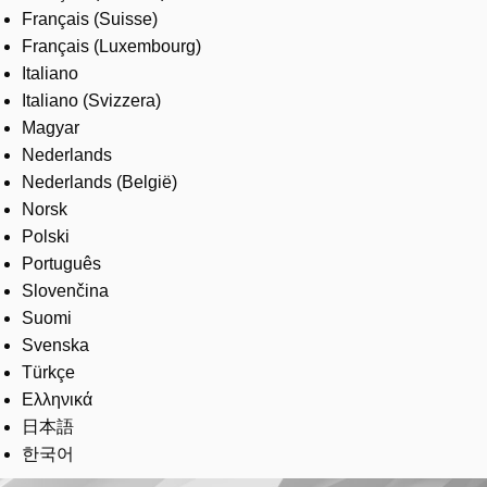
Français (Suisse)
Français (Luxembourg)
Italiano
Italiano (Svizzera)
Magyar
Nederlands
Nederlands (België)
Norsk
Polski
Português
Slovenčina
Suomi
Svenska
Türkçe
Ελληνικά
日本語
한국어