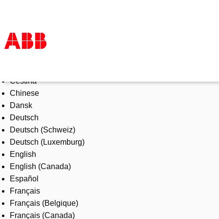
Select Language
Products & Solutions
Čeština
Industries
Chinese
Services
Dansk
About us
Deutsch
Where to buy
Deutsch (Schweiz)
Contact us
Deutsch (Luxemburg)
Careers
English
English (Canada)
Español
Français
Français (Belgique)
Français (Canada)