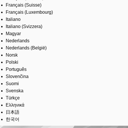
Français (Suisse)
Français (Luxembourg)
Italiano
Italiano (Svizzera)
Magyar
Nederlands
Nederlands (België)
Norsk
Polski
Português
Slovenčina
Suomi
Svenska
Türkçe
Ελληνικά
日本語
한국어