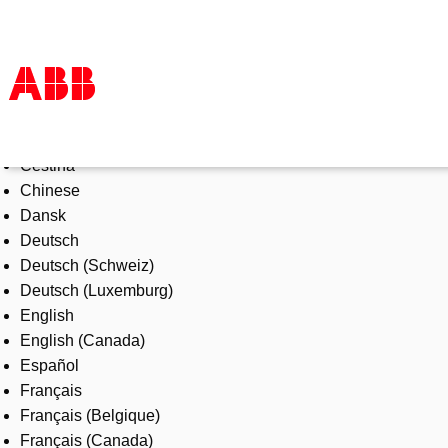
Select Language
Products & Solutions
Čeština
Industries
Chinese
Services
Dansk
About us
Deutsch
Where to buy
Deutsch (Schweiz)
Contact us
Deutsch (Luxemburg)
Careers
English
English (Canada)
Español
Français
Français (Belgique)
Français (Canada)