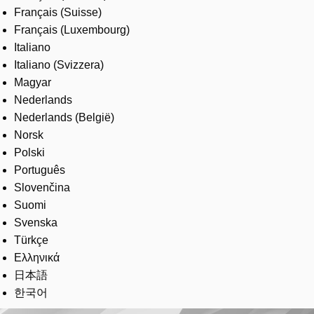
Français (Suisse)
Français (Luxembourg)
Italiano
Italiano (Svizzera)
Magyar
Nederlands
Nederlands (België)
Norsk
Polski
Português
Slovenčina
Suomi
Svenska
Türkçe
Ελληνικά
日本語
한국어