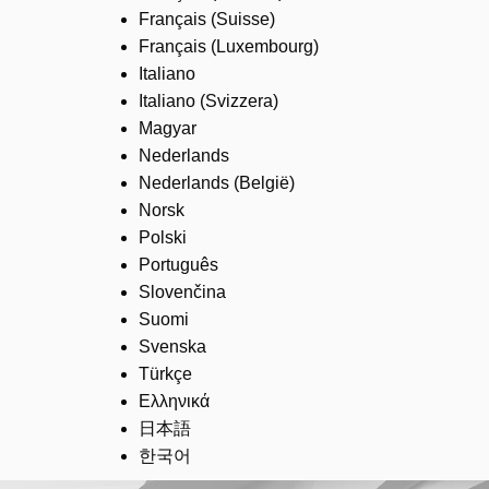
Français (Suisse)
Français (Luxembourg)
Italiano
Italiano (Svizzera)
Magyar
Nederlands
Nederlands (België)
Norsk
Polski
Português
Slovenčina
Suomi
Svenska
Türkçe
Ελληνικά
日本語
한국어