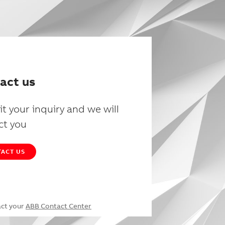
act us
t your inquiry and we will
ct you
ACT US
act your
ABB Contact Center