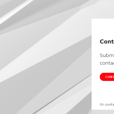
Cont
Submi
conta
CONT
Or cont