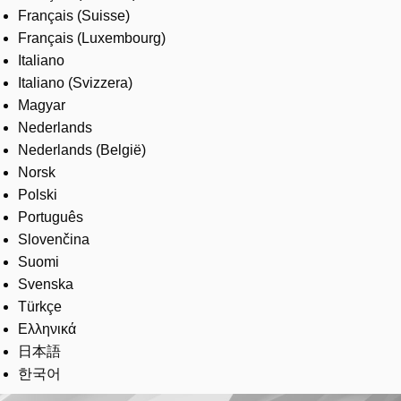
Français (Suisse)
Français (Luxembourg)
Italiano
Italiano (Svizzera)
Magyar
Nederlands
Nederlands (België)
Norsk
Polski
Português
Slovenčina
Suomi
Svenska
Türkçe
Ελληνικά
日本語
한국어