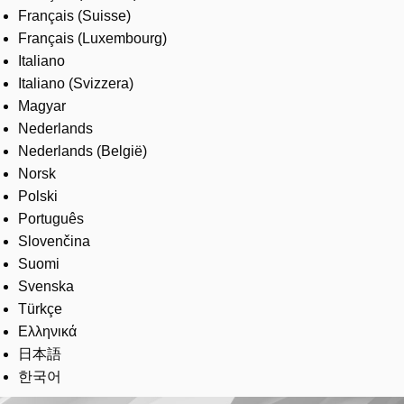
Français (Suisse)
Français (Luxembourg)
Italiano
Italiano (Svizzera)
Magyar
Nederlands
Nederlands (België)
Norsk
Polski
Português
Slovenčina
Suomi
Svenska
Türkçe
Ελληνικά
日本語
한국어