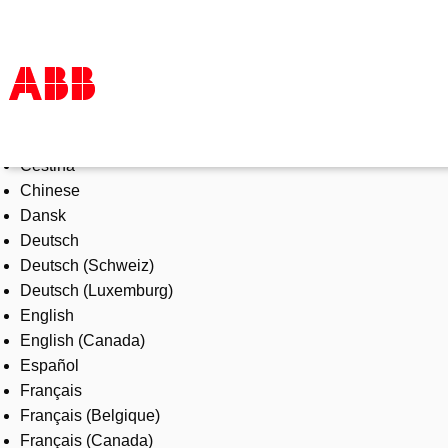
Select Language
Products & Solutions
Čeština
Industries
Chinese
Services
Dansk
About us
Deutsch
Where to buy
Deutsch (Schweiz)
Contact us
Deutsch (Luxemburg)
Careers
English
English (Canada)
Español
Français
Français (Belgique)
Français (Canada)