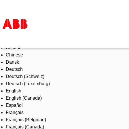
Select Language
Products & Solutions
Čeština
Industries
Chinese
Services
Dansk
About us
Deutsch
Where to buy
Deutsch (Schweiz)
Contact us
Deutsch (Luxemburg)
Careers
English
English (Canada)
Español
Français
Français (Belgique)
Français (Canada)