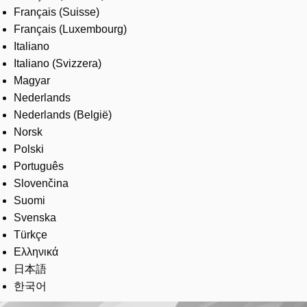
Français (Suisse)
Français (Luxembourg)
Italiano
Italiano (Svizzera)
Magyar
Nederlands
Nederlands (België)
Norsk
Polski
Português
Slovenčina
Suomi
Svenska
Türkçe
Ελληνικά
日本語
한국어