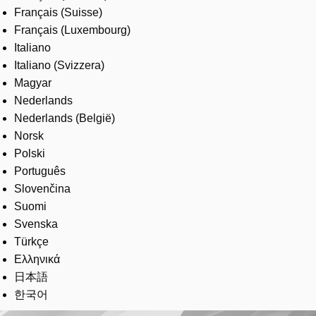
Français (Suisse)
Français (Luxembourg)
Italiano
Italiano (Svizzera)
Magyar
Nederlands
Nederlands (België)
Norsk
Polski
Português
Slovenčina
Suomi
Svenska
Türkçe
Ελληνικά
日本語
한국어