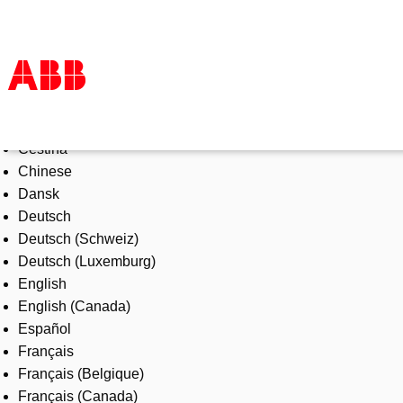
Select Language
Products & Solutions
Čeština
Industries
Chinese
Services
Dansk
About us
Deutsch
Where to buy
Deutsch (Schweiz)
Contact us
Deutsch (Luxemburg)
Careers
English
English (Canada)
Español
Français
Français (Belgique)
Français (Canada)