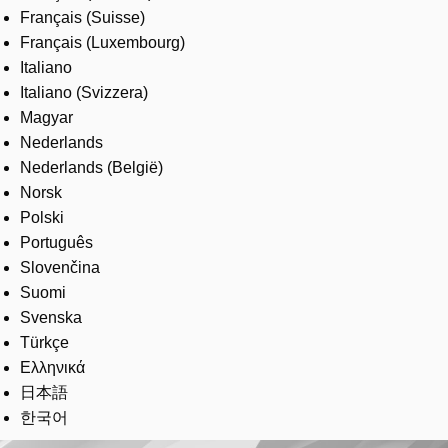
Français (Suisse)
Français (Luxembourg)
Italiano
Italiano (Svizzera)
Magyar
Nederlands
Nederlands (België)
Norsk
Polski
Português
Slovenčina
Suomi
Svenska
Türkçe
Ελληνικά
日本語
한국어