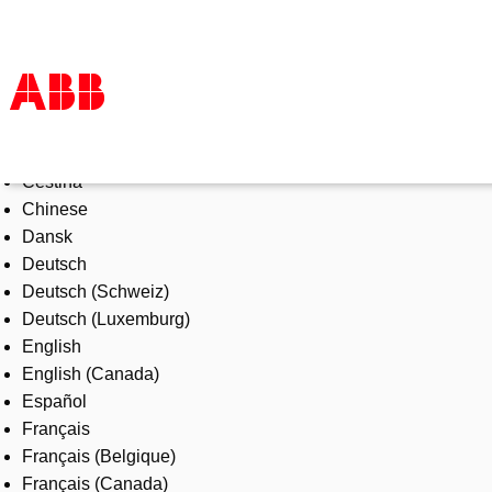
Select Language
Products & Solutions
Čeština
Industries
Chinese
Services
Dansk
About us
Deutsch
Where to buy
Deutsch (Schweiz)
Contact us
Deutsch (Luxemburg)
Careers
English
English (Canada)
Español
Français
Français (Belgique)
Français (Canada)