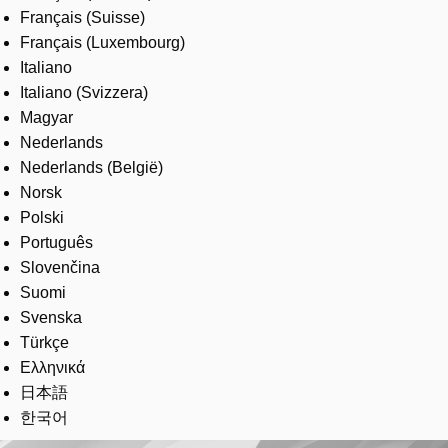
Français (Suisse)
Français (Luxembourg)
Italiano
Italiano (Svizzera)
Magyar
Nederlands
Nederlands (België)
Norsk
Polski
Português
Slovenčina
Suomi
Svenska
Türkçe
Ελληνικά
日本語
한국어