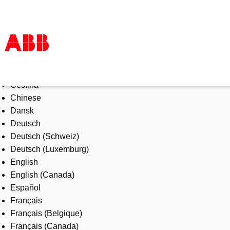
Select Language
Products & Solutions
Čeština
Industries
Chinese
Services
Dansk
About us
Deutsch
Where to buy
Deutsch (Schweiz)
Contact us
Deutsch (Luxemburg)
Careers
English
English (Canada)
Español
Français
Français (Belgique)
Français (Canada)