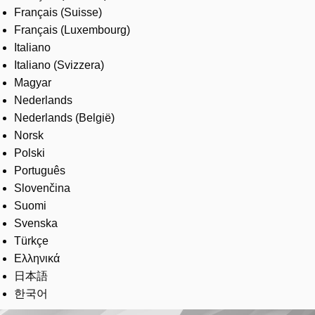
Français (Suisse)
Français (Luxembourg)
Italiano
Italiano (Svizzera)
Magyar
Nederlands
Nederlands (België)
Norsk
Polski
Português
Slovenčina
Suomi
Svenska
Türkçe
Ελληνικά
日本語
한국어