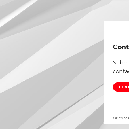
Cont
Submi
conta
CONT
Or cont