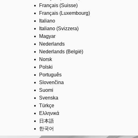
Français (Suisse)
Français (Luxembourg)
Italiano
Italiano (Svizzera)
Magyar
Nederlands
Nederlands (België)
Norsk
Polski
Português
Slovenčina
Suomi
Svenska
Türkçe
Ελληνικά
日本語
한국어