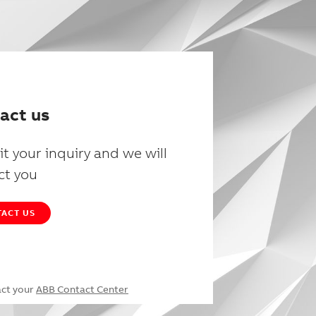
act us
t your inquiry and we will
ct you
ACT US
act your
ABB Contact Center