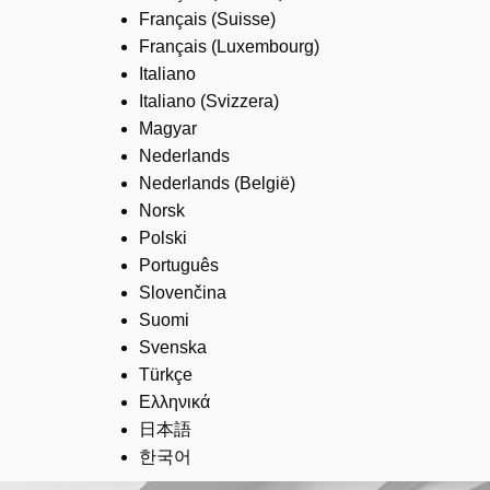
Français (Suisse)
Français (Luxembourg)
Italiano
Italiano (Svizzera)
Magyar
Nederlands
Nederlands (België)
Norsk
Polski
Português
Slovenčina
Suomi
Svenska
Türkçe
Ελληνικά
日本語
한국어