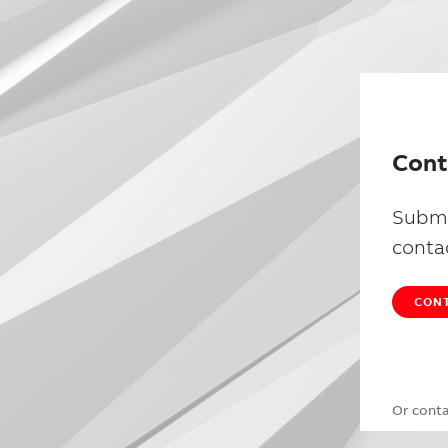
Cont
Submi
conta
CONT
Or cont