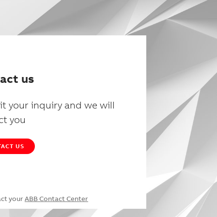
act us
t your inquiry and we will
ct you
ACT US
act your
ABB Contact Center