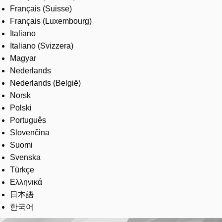
Français (Suisse)
Français (Luxembourg)
Italiano
Italiano (Svizzera)
Magyar
Nederlands
Nederlands (België)
Norsk
Polski
Português
Slovenčina
Suomi
Svenska
Türkçe
Ελληνικά
日本語
한국어