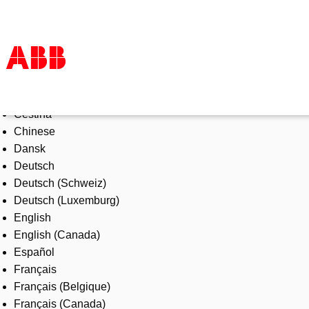
Select Language
Products & Solutions
Čeština
Industries
Chinese
Services
Dansk
About us
Deutsch
Where to buy
Deutsch (Schweiz)
Contact us
Deutsch (Luxemburg)
Careers
English
English (Canada)
Español
Français
Français (Belgique)
Français (Canada)