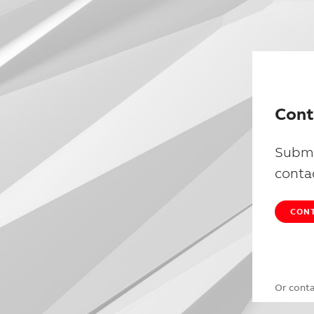
Cont
Submi
conta
CONT
Or cont