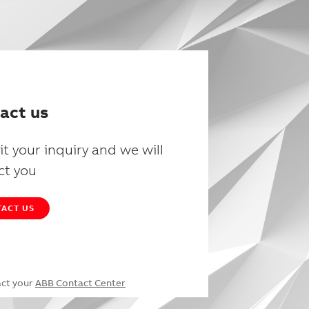
act us
t your inquiry and we will
ct you
ACT US
act your
ABB Contact Center