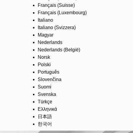
Français (Suisse)
Français (Luxembourg)
Italiano
Italiano (Svizzera)
Magyar
Nederlands
Nederlands (België)
Norsk
Polski
Português
Slovenčina
Suomi
Svenska
Türkçe
Ελληνικά
日本語
한국어