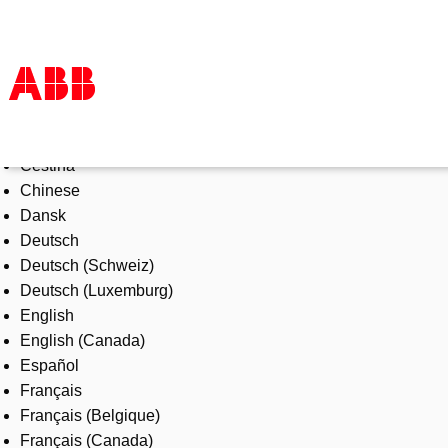
Select Language
Products & Solutions
Čeština
Industries
Chinese
Services
Dansk
About us
Deutsch
Where to buy
Deutsch (Schweiz)
Contact us
Deutsch (Luxemburg)
Careers
English
English (Canada)
Español
Français
Français (Belgique)
Français (Canada)