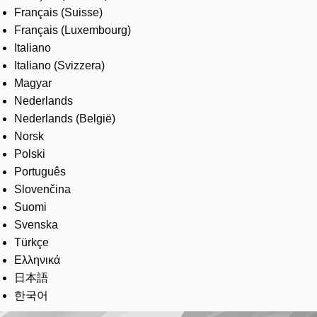
Français (Suisse)
Français (Luxembourg)
Italiano
Italiano (Svizzera)
Magyar
Nederlands
Nederlands (België)
Norsk
Polski
Português
Slovenčina
Suomi
Svenska
Türkçe
Ελληνικά
日本語
한국어