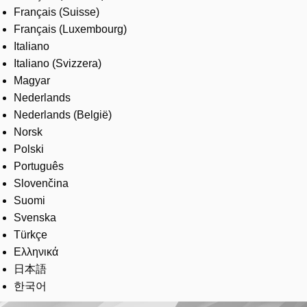
Français (Suisse)
Français (Luxembourg)
Italiano
Italiano (Svizzera)
Magyar
Nederlands
Nederlands (België)
Norsk
Polski
Português
Slovenčina
Suomi
Svenska
Türkçe
Ελληνικά
日本語
한국어