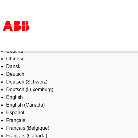
Select Language
Products & Solutions
Čeština
Industries
Chinese
Services
Dansk
About us
Deutsch
Where to buy
Deutsch (Schweiz)
Contact us
Deutsch (Luxemburg)
Careers
English
English (Canada)
Español
Français
Français (Belgique)
Français (Canada)