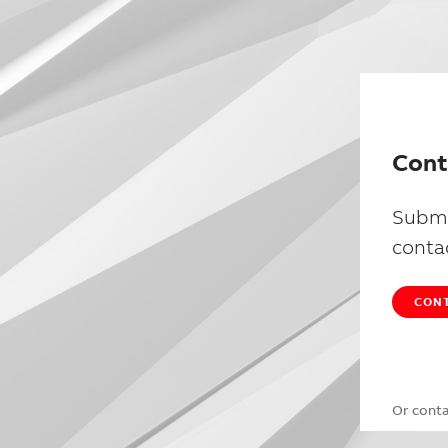
Cont
Submi
conta
CONT
Or cont