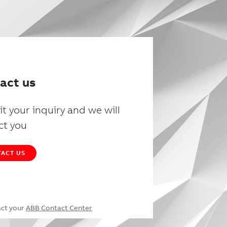
act us
t your inquiry and we will
ct you
ACT US
act your
ABB Contact Center