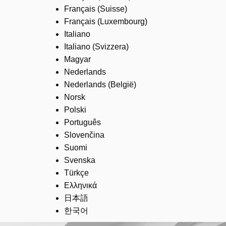
Français (Suisse)
Français (Luxembourg)
Italiano
Italiano (Svizzera)
Magyar
Nederlands
Nederlands (België)
Norsk
Polski
Português
Slovenčina
Suomi
Svenska
Türkçe
Ελληνικά
日本語
한국어