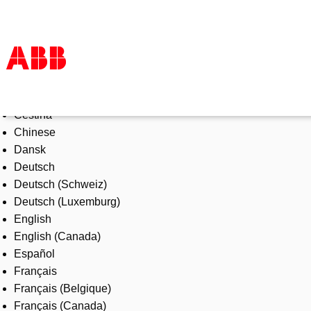
Select Language
Products & Solutions
Čeština
Industries
Chinese
Services
Dansk
About us
Deutsch
Where to buy
Deutsch (Schweiz)
Contact us
Deutsch (Luxemburg)
Careers
English
English (Canada)
Español
Français
Français (Belgique)
Français (Canada)