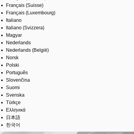
Français (Suisse)
Français (Luxembourg)
Italiano
Italiano (Svizzera)
Magyar
Nederlands
Nederlands (België)
Norsk
Polski
Português
Slovenčina
Suomi
Svenska
Türkçe
Ελληνικά
日本語
한국어