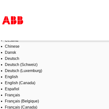
Select Language
Products & Solutions
Čeština
Industries
Chinese
Services
Dansk
About us
Deutsch
Where to buy
Deutsch (Schweiz)
Contact us
Deutsch (Luxemburg)
Careers
English
English (Canada)
Español
Français
Français (Belgique)
Français (Canada)