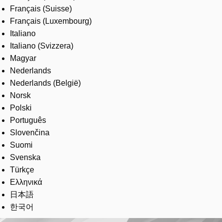
Français (Suisse)
Français (Luxembourg)
Italiano
Italiano (Svizzera)
Magyar
Nederlands
Nederlands (België)
Norsk
Polski
Português
Slovenčina
Suomi
Svenska
Türkçe
Ελληνικά
日本語
한국어