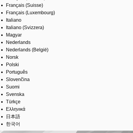
Français (Suisse)
Français (Luxembourg)
Italiano
Italiano (Svizzera)
Magyar
Nederlands
Nederlands (België)
Norsk
Polski
Português
Slovenčina
Suomi
Svenska
Türkçe
Ελληνικά
日本語
한국어