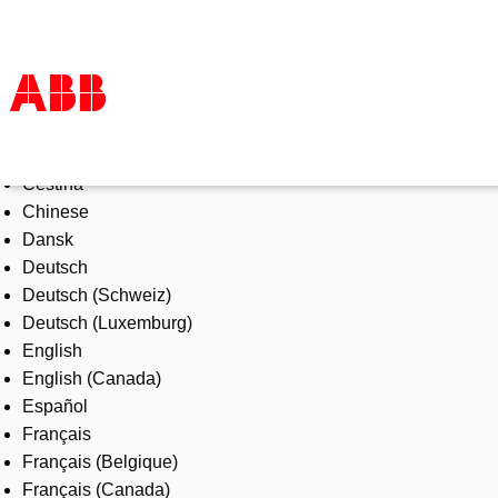
Select Language
Products & Solutions
Čeština
Industries
Chinese
Services
Dansk
About us
Deutsch
Where to buy
Deutsch (Schweiz)
Contact us
Deutsch (Luxemburg)
Careers
English
English (Canada)
Español
Français
Français (Belgique)
Français (Canada)