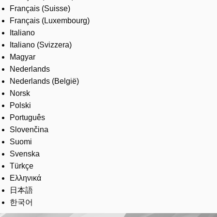
Français (Suisse)
Français (Luxembourg)
Italiano
Italiano (Svizzera)
Magyar
Nederlands
Nederlands (België)
Norsk
Polski
Português
Slovenčina
Suomi
Svenska
Türkçe
Ελληνικά
日本語
한국어