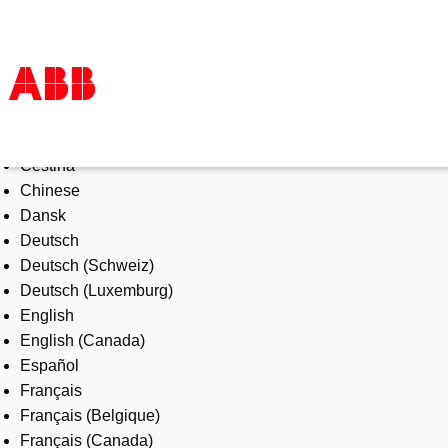
Select Language
Products & Solutions
Čeština
Industries
Chinese
Services
Dansk
About us
Deutsch
Where to buy
Deutsch (Schweiz)
Contact us
Deutsch (Luxemburg)
Careers
English
English (Canada)
Español
Français
Français (Belgique)
Français (Canada)