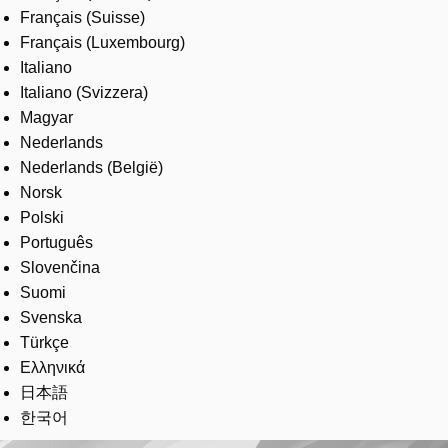
Français (Suisse)
Français (Luxembourg)
Italiano
Italiano (Svizzera)
Magyar
Nederlands
Nederlands (België)
Norsk
Polski
Português
Slovenčina
Suomi
Svenska
Türkçe
Ελληνικά
日本語
한국어