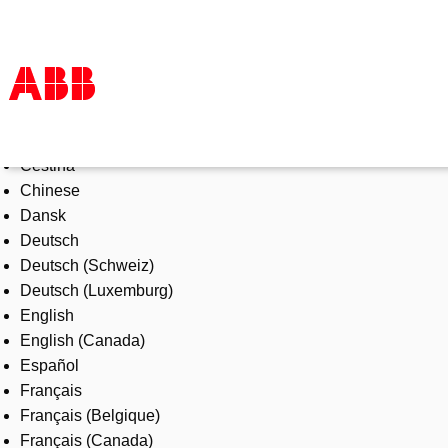
Select Language
Products & Solutions
Čeština
Industries
Chinese
Services
Dansk
About us
Deutsch
Where to buy
Deutsch (Schweiz)
Contact us
Deutsch (Luxemburg)
Careers
English
English (Canada)
Español
Français
Français (Belgique)
Français (Canada)