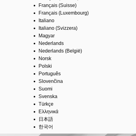
Français (Suisse)
Français (Luxembourg)
Italiano
Italiano (Svizzera)
Magyar
Nederlands
Nederlands (België)
Norsk
Polski
Português
Slovenčina
Suomi
Svenska
Türkçe
Ελληνικά
日本語
한국어