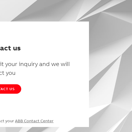
act us
t your inquiry and we will
ct you
ACT US
act your
ABB Contact Center