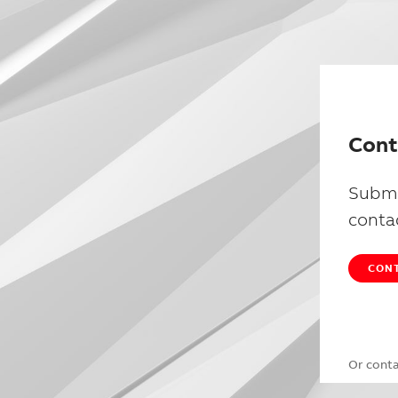
Cont
Submi
conta
CONT
Or cont