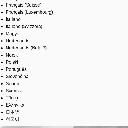
Français (Suisse)
Français (Luxembourg)
Italiano
Italiano (Svizzera)
Magyar
Nederlands
Nederlands (België)
Norsk
Polski
Português
Slovenčina
Suomi
Svenska
Türkçe
Ελληνικά
日本語
한국어