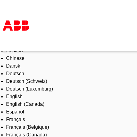
Select Language
Products & Solutions
Čeština
Industries
Chinese
Services
Dansk
About us
Deutsch
Where to buy
Deutsch (Schweiz)
Contact us
Deutsch (Luxemburg)
Careers
English
English (Canada)
Español
Français
Français (Belgique)
Français (Canada)