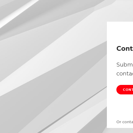
Cont
Submi
conta
CONT
Or cont