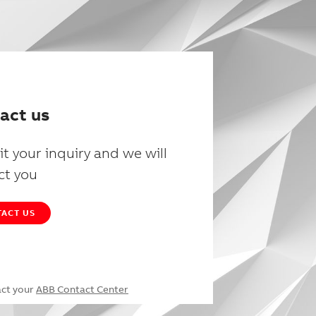
act us
t your inquiry and we will
ct you
ACT US
act your
ABB Contact Center