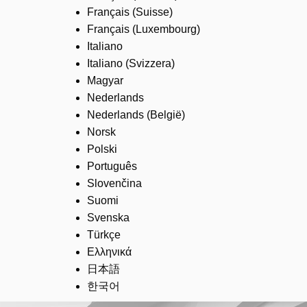
Français (Suisse)
Français (Luxembourg)
Italiano
Italiano (Svizzera)
Magyar
Nederlands
Nederlands (België)
Norsk
Polski
Português
Slovenčina
Suomi
Svenska
Türkçe
Ελληνικά
日本語
한국어