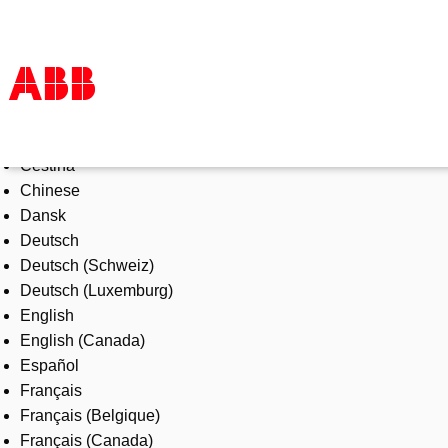
Select Language
Products & Solutions
Čeština
Industries
Chinese
Services
Dansk
About us
Deutsch
Where to buy
Deutsch (Schweiz)
Contact us
Deutsch (Luxemburg)
Careers
English
English (Canada)
Español
Français
Français (Belgique)
Français (Canada)