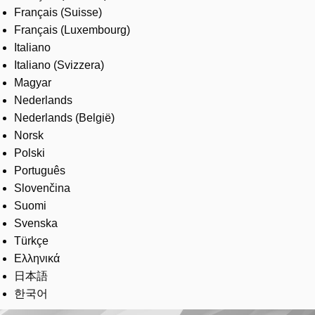
Français (Suisse)
Français (Luxembourg)
Italiano
Italiano (Svizzera)
Magyar
Nederlands
Nederlands (België)
Norsk
Polski
Português
Slovenčina
Suomi
Svenska
Türkçe
Ελληνικά
日本語
한국어