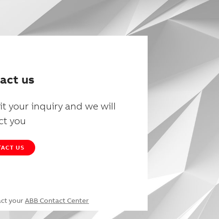
act us
t your inquiry and we will
ct you
ACT US
act your
ABB Contact Center