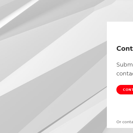
Cont
Submi
conta
CONT
Or cont