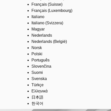
Français (Suisse)
Français (Luxembourg)
Italiano
Italiano (Svizzera)
Magyar
Nederlands
Nederlands (België)
Norsk
Polski
Português
Slovenčina
Suomi
Svenska
Türkçe
Ελληνικά
日本語
한국어